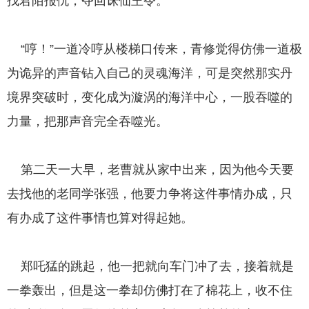
找君陌报仇，夺回诛仙王令。
“哼！”一道冷哼从楼梯口传来，青修觉得仿佛一道极
为诡异的声音钻入自己的灵魂海洋，可是突然那实丹
境界突破时，变化成为漩涡的海洋中心，一股吞噬的
力量，把那声音完全吞噬光。
第二天一大早，老曹就从家中出来，因为他今天要
去找他的老同学张强，他要力争将这件事情办成，只
有办成了这件事情也算对得起她。
郑吒猛的跳起，他一把就向车门冲了去，接着就是
一拳轰出，但是这一拳却仿佛打在了棉花上，收不住