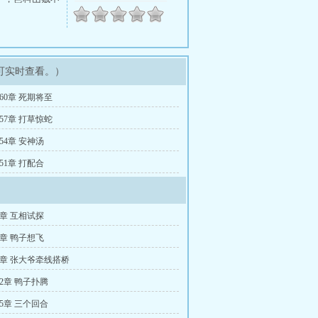
得当下吐了
母的俊俏郎
中，门前却立着
抓来了，来，最后
可实时查看。）
60章 死期将至
57章 打草惊蛇
54章 安神汤
51章 打配合
3章 互相试探
6章 鸭子想飞
9章 张大爷牵线搭桥
2章 鸭子扑腾
5章 三个回合