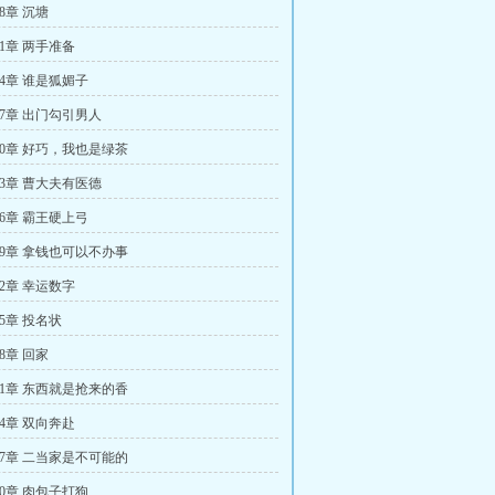
8章 沉塘
1章 两手准备
24章 谁是狐媚子
27章 出门勾引男人
30章 好巧，我也是绿茶
33章 曹大夫有医德
36章 霸王硬上弓
39章 拿钱也可以不办事
2章 幸运数字
5章 投名状
8章 回家
51章 东西就是抢来的香
4章 双向奔赴
57章 二当家是不可能的
60章 肉包子打狗