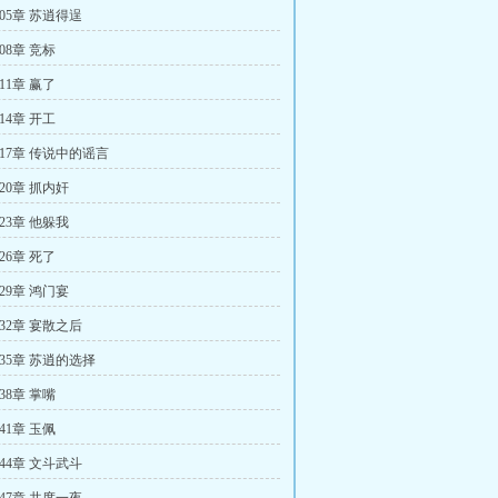
05章 苏逍得逞
08章 竞标
11章 赢了
14章 开工
17章 传说中的谣言
20章 抓内奸
23章 他躲我
26章 死了
29章 鸿门宴
32章 宴散之后
35章 苏逍的选择
38章 掌嘴
41章 玉佩
44章 文斗武斗