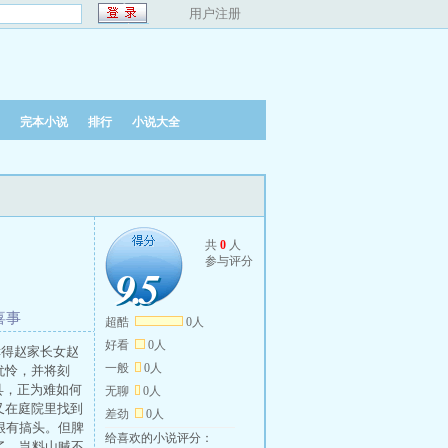
用户注册
完本小说
排行
小说大全
共
0
人
参与评分
9.5
9.5
喜事
超酷
0人
好看
0人
幸得赵家长女赵
一般
0人
犹怜，并将刻
县，正为难如何
无聊
0人
又在庭院里找到
差劲
0人
很有搞头。但脾
给喜欢的小说评分：
了，岂料山贼不