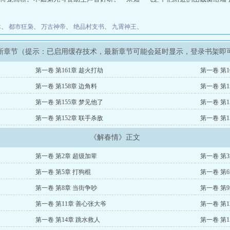
将赵金凤天天逼迫他们追杀俊秀男儿让其捡漏之事倒了个一干二净。 宋知气
赵金凤死了吗？去，把她坟给我刨了——” 三年后。 赵金凤如愿嫁得无父无
休
、
都市狂枭
、
万古神帝
、
绝品村支书
、
九霄神王
、
一晚，有人自称是她夫婿上门，证物便是那枚刻着“拾贰”的玉佩。 柔柔月色
阴湿男鬼，手里还抓着另一个人。 宋知冷笑看她：“赵金凤，我把第九号也
和他声音谁好听？”
新章节（提示：已启用缓存技术，最新章节可能会延时显示，登录书架即
第一卷 第161章 趁火打劫
第一卷 第1
第一卷 第158章 边角料
第一卷 第1
第一卷 第155章 梦见他了
第一卷 第1
第一卷 第152章 联手杀敌
第一卷 第1
《解春情》正文
第一卷 第2章 超级加辈
第一卷 第
第一卷 第5章 打狗棍
第一卷 第
第一卷 第8章 当街争吵
第一卷 第
第一卷 第11章 善心张大爷
第一卷 第1
第一卷 第14章 跳水救人
第一卷 第1