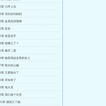
3章 大呼上当
66章 消失的刘妈妈
69章 金凤死得冤啊
2章 妥协
5章 谁是凶手
78章 错哪儿了？
1章 梅开二度
84章 她是我赵金凤的女人
87章 散伙的山贼
90章 又要散伙了
3章 宋知来了
6章 地火龙
99章 我们做个生意
02章 感觉欠了她