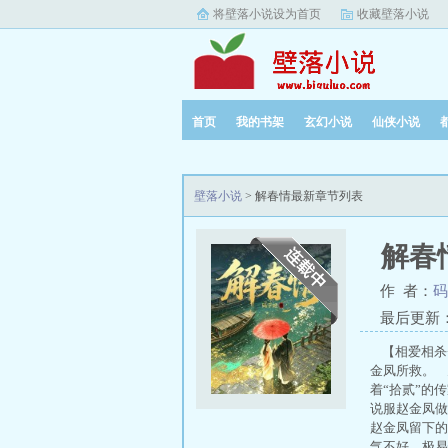
将壁落小说设为首页
收藏壁落小说
首页
我的书架
玄幻小说
仙侠小说
壁落小说
> 解春情最新章节列表
解春
作 者：
码
最后更新：20
【相爱相杀+
金凤所救。 
着“拾贰”的
说服赵金凤做
赵金凤留下的
气不好，极易