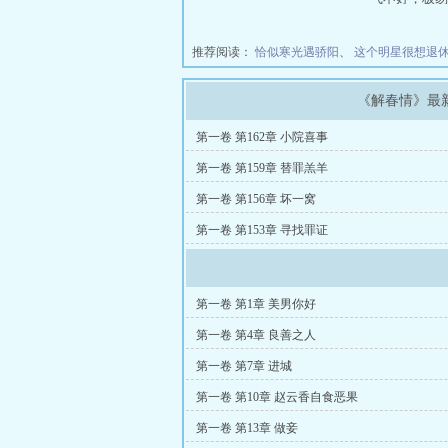
打自招，哭着
血，“不是说
推荐阅读：
恰似寒光遇骄阳
、
这个明星很想退
君。 大婚前
一满脸哀怨的
问你一遍，我
《解春情》最
第一卷 第162章 小院喜事
第一卷 第159章 替罪羔羊
第一卷 第156章 坏一窝
第一卷 第153章 寻找罪证
第一卷 第1章 美男你好
第一卷 第4章 良善之人
第一卷 第7章 进城
第一卷 第10章 赵云香自食恶果
第一卷 第13章 做妾