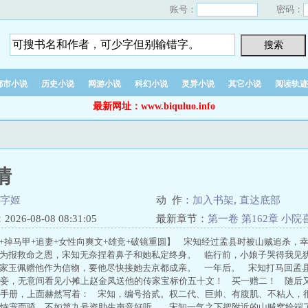
账号：
密码：
都市小说
历史小说
网游小说
科幻小说
灵异小说
其它小说
阅读轨迹
最新网址：www.biquluo.info
情
字姬
动 作：
加入书架
,
直达底部
26-08-08 08:31:05
最新章节：
第一卷 第162章 小院
掉马甲+追妻+女性向爽文+雄竞+破镜重圆】 宋知经过孟县时被山贼追杀，
为报救命之恩，宋知无奈捏着鼻子和她私定终身。 临行前，小娘子哭得我见
传家玉佩赠他作为信物，要他尽快接她去京都成亲。 一年后。 宋知打马回孟
妾，无意间看见小摊上赵金凤送他的传家宝标价五十文！ 买一赠二！ 随后
手册，上面赫然写着： 宋知，编号拾贰。权二代、巨帅、有腹肌、不粘人，
恃宠而骄。不如第九号资助生声音好听。 宋知一气之下把附近的山贼窝给端