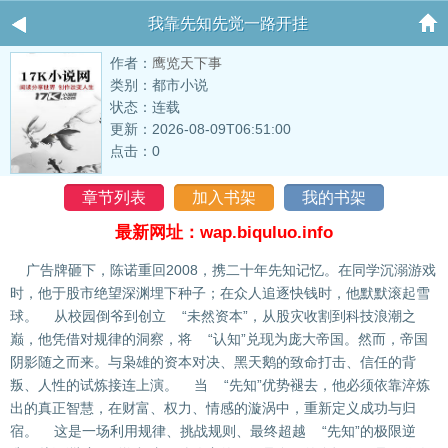
我靠先知先觉一路开挂
作者：
鹰览天下事
类别：都市小说
状态：连载
更新：2026-08-09T06:51:00
点击：0
章节列表
加入书架
我的书架
最新网址：wap.biquluo.info
广告牌砸下，陈诺重回2008，携二十年先知记忆。在同学沉溺游戏
时，他于股市绝望深渊埋下种子；在众人追逐快钱时，他默默滚起雪
球。 从校园倒爷到创立 “未然资本”，从股灾收割到科技浪潮之
巅，他凭借对规律的洞察，将 “认知”兑现为庞大帝国。然而，帝国
阴影随之而来。与枭雄的资本对决、黑天鹅的致命打击、信任的背
叛、人性的试炼接连上演。 当 “先知”优势褪去，他必须依靠淬炼
出的真正智慧，在财富、权力、情感的漩涡中，重新定义成功与归
宿。 这是一场利用规律、挑战规则、最终超越 “先知”的极限逆