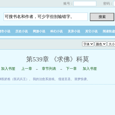
账号：
密码：
都市小说
历史小说
网游小说
科幻小说
灵异小说
其它小说
阅读轨迹
第539章 《求佛》科莫
加入书签
上一章
章节列表
下一章
加入书签
←
→
神医奶爸（医武兵王）
、
我的治愈系游戏
、
儒道至圣
、
噩梦惊袭
、