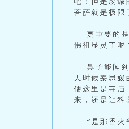
吧！但是虔诚
菩萨就是极限
更重要的是他
佛祖显灵了呢
鼻子能闻到那
天时候秦思媛
便这里是寺庙
来，还是让科
“是那香火气