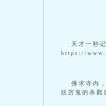
天才一秒记住
https://w
佛求寺内，乘
括厉鬼的杀戮