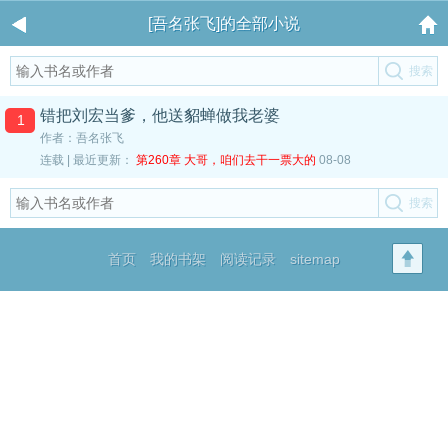
[吾名张飞]的全部小说
错把刘宏当爹，他送貂蝉做我老婆
1
作者：吾名张飞
连载 | 最近更新：
第260章 大哥，咱们去干一票大的
08-08
首页
我的书架
阅读记录
sitemap