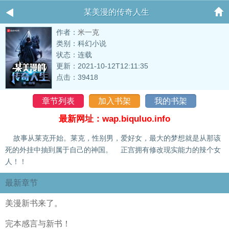
某美漫的传奇人生
作者：
米一克
类别：科幻小说
状态：连载
更新：2021-10-12T12:11:35
点击：39418
章节列表
加入书架
我的书架
最新网址：wap.biquluo.info
故事从莱克开始。莱克，性别男，爱好女，最大的梦想就是从那该
死的外挂中抽到属于自己的神国。 正宫拥有修改现实能力的辣个女
人！！
最新章节
美漫新书来了。
完本感言与新书！