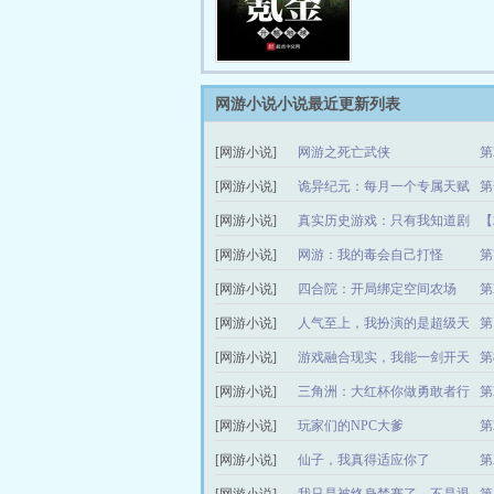
网游小说小说最近更新列表
[网游小说]
网游之死亡武侠
第
[网游小说]
诡异纪元：每月一个专属天赋
第
[网游小说]
真实历史游戏：只有我知道剧
【
情
[网游小说]
网游：我的毒会自己打怪
第
[网游小说]
四合院：开局绑定空间农场
第
[网游小说]
人气至上，我扮演的是超级天
第
才
[网游小说]
游戏融合现实，我能一剑开天
第
[网游小说]
三角洲：大红杯你做勇敢者行
第
动？
[网游小说]
玩家们的NPC大爹
第
[网游小说]
仙子，我真得适应你了
第