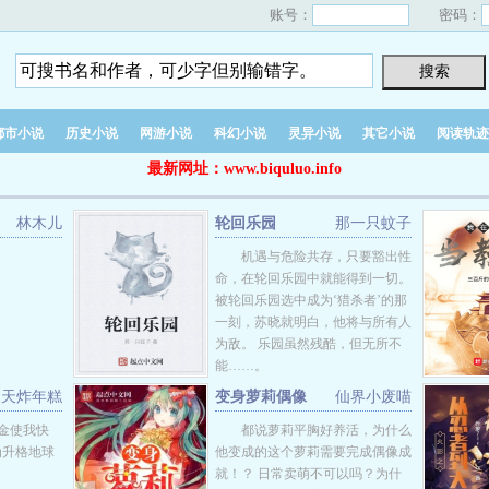
账号：
密码：
都市小说
历史小说
网游小说
科幻小说
灵异小说
其它小说
阅读轨迹
最新网址：www.biquluo.info
林木儿
轮回乐园
那一只蚊子
机遇与危险共存，只要豁出性
命，在轮回乐园中就能得到一切。
被轮回乐园选中成为‘猎杀者’的那
一刻，苏晓就明白，他将与所有人
为敌。 乐园虽然残酷，但无所不
能……。
天天炸年糕
变身萝莉偶像
仙界小废喵
金使我快
都说萝莉平胸好养活，为什么
为升格地球
他变成的这个萝莉需要完成偶像成
就！？ 日常卖萌不可以吗？为什