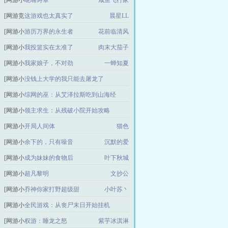
[网游小
呢喃诗章
咸鱼飞行家
说]
[网游竞
这游戏也太真实了
晨星LL
技]
[网游小
游历万界的永生者
花前临清风
说]
[网游小
我投篮实在太准了
肉末大茄子
说]
[网游小
我家娘子，不对劲
一蝉知夏
说]
[网游小
没钱上大学的我只能去屠龙了
说]
宇宙无敌水哥
[网游小
综网的巫：从艾泽拉斯吃到山海经
说]
易伤秋者
[网游小
领主求生：从残破小院开始攻略
说]
中华小铁匠
[网游小
开局人间体
猫色
说]
[网游小
余下的，只有噪音
沉默的爱
说]
[网游小
成为妹妹的食物后
叶下秋城
说]
[网游小
超凡黎明
文抄公
说]
[网游小
乔神你家打野超级甜
小叶苏丶
说]
[网游小
全民游戏：从丧尸末日开始挂机
说]
帝国黑铁战士
[网游小
权游：睡龙之怒
紫芋冰淇淋