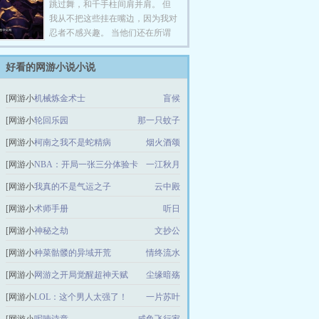
跳过舞，和千手柱间肩并肩。 但
我从不把这些挂在嘴边，因为我对
忍者不感兴趣。 当他们还在所谓
的忍界中头破血流的时候，我已经
成为了大名 鸣人，以后没有什么
好看的网游小说小说
火影了，来当我儿子吧。 啊不
是，我是说来当我家臣吧。 达达
[网游小
机械炼金术士
盲候
表示： 先定个小目标，娶了大名
说]
女儿。 再定个大目标，统一忍
[网游小
轮回乐园
那一只蚊子
界！ 什么木叶不木叶的，火之国
说]
[网游小
柯南之我不是蛇精病
烟火酒颂
都被我兼并了！
说]
[网游小
NBA：开局一张三分体验卡
一江秋月
说]
[网游小
我真的不是气运之子
云中殿
说]
[网游小
术师手册
听日
说]
[网游小
神秘之劫
文抄公
说]
[网游小
种菜骷髅的异域开荒
情终流水
说]
[网游小
网游之开局觉醒超神天赋
尘缘暗殇
说]
[网游小
LOL：这个男人太强了！
一片苏叶
说]