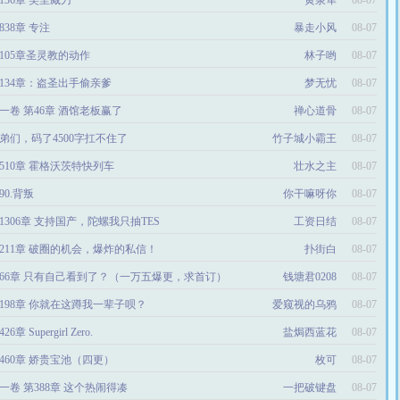
136章 笑里藏刀
黄泉隼
08-07
838章 专注
暴走小风
08-07
105章圣灵教的动作
林子哟
08-07
134章：盗圣出手偷亲爹
梦无忧
08-07
一卷 第46章 酒馆老板赢了
禅心道骨
08-07
弟们，码了4500字扛不住了
竹子城小霸王
08-07
510章 霍格沃茨特快列车
壮水之主
08-07
590.背叛
你干嘛呀你
08-07
1306章 支持国产，陀螺我只抽TES
工资日结
08-07
211章 破圈的机会，爆炸的私信！
扑街白
08-07
66章 只有自己看到了？（一万五爆更，求首订）
钱塘君0208
08-07
198章 你就在这蹲我一辈子呗？
爱窥视的乌鸦
08-07
26章 Supergirl Zero.
盐焗西蓝花
08-07
460章 娇贵宝池（四更）
枚可
08-07
一卷 第388章 这个热闹得凑
一把破键盘
08-07