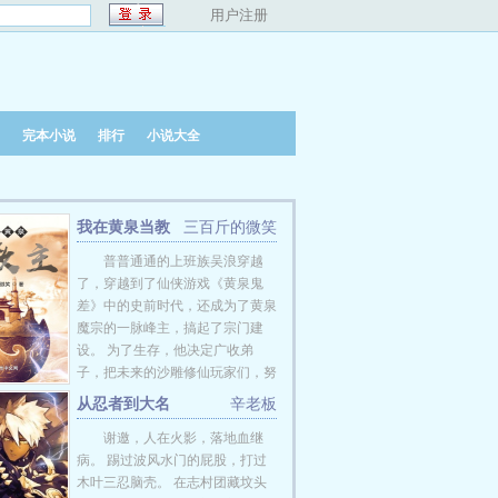
用户注册
完本小说
排行
小说大全
我在黄泉当教
三百斤的微笑
主
普普通通的上班族吴浪穿越
了，穿越到了仙侠游戏《黄泉鬼
差》中的史前时代，还成为了黄泉
魔宗的一脉峰主，搞起了宗门建
设。 为了生存，他决定广收弟
子，把未来的沙雕修仙玩家们，努
力开辟的全新修行体系，传给他
从忍者到大名
辛老板
们。 不到数年，一股修仙界的泥
谢邀，人在火影，落地血继
石流，数尊沙雕修仙风格体系的盖
病。 踢过波风水门的屁股，打过
世大能出山，震惊了整个世界。
木叶三忍脑壳。 在志村团藏坟头