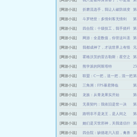
[网游小说]
我只是被终身禁赛了，不是退
第
役了
[网游小说]
折磨流选手，我让人破防就变
第
强
[网游小说]
斗罗绝世：多情剑客无情剑
第
[网游小说]
四合院：十级技工，我手搓歼
第
星舰
[网游小说]
网游：全是数值，你管这叫圣
第
骑士？
[网游小说]
我都成神了，才说世界上有怪
兄
物？
[网游小说]
霍格沃茨的雷古勒斯：星空之
第
主
[网游小说]
熊学派的阿斯塔特
2
[网游小说]
联盟：C一把，送一把，混一把
第
[网游小说]
三角洲：FPS暴君降临
第
[网游小说]
龙族：从青龙果实开始
第
[网游小说]
无畏契约：我依旧是世一决
第
[网游小说]
路明非不是龙王，是人间之
第4
神！
[网游小说]
她们是灭世邪神，关我道侣什
第
么事
[网游小说]
四合院：缺德老六入驻，禽兽
第