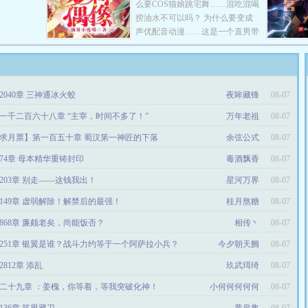
么要COS猫娘跳宅舞……混吃混喝
捞油水不可以吗？ 为什么要变成
声优配音动漫……这是一个直男带
着系统，扎上双马尾，小洋裙直播
美食成为全能偶像的道路……
2040章 三神通冰火蛟
夜眸藏锋
08-07
一千二百六十八章 “主宰，时间不多了！”
万年老祖
08-07
求月票】第一百五十章 蜀汉第一神匠的下落
余弦公式
08-07
74章 母本精华重铸封印
毒酒飘香
08-07
203章 别走——这钱我出！
星河万界
08-07
149章 虚弱解除！解禁后的最强！
桂月熬糖
08-07
868章 廉颇老矣，尚能饭否？
相传丶
08-07
251章 银翼是谁？战斗力约等于一个阿萨拉小兵？
今夕朝天阙
08-07
2812章 添乱
玖武珥绮
08-07
二十九章 ：姜槐，你等着，等我突破化神！
小何何何何何
08-07