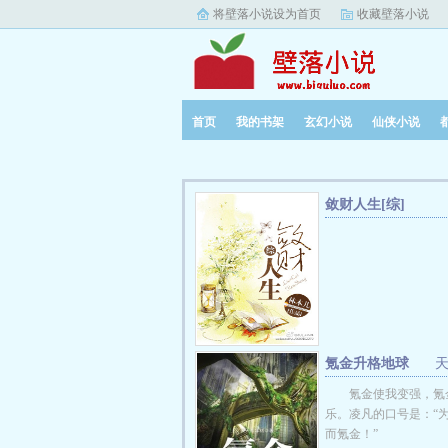
将壁落小说设为首页
收藏壁落小说
首页
我的书架
玄幻小说
仙侠小说
敛财人生[综]
氪金升格地球
氪金使我变强，氪
乐。凌凡的口号是：“
而氪金！”