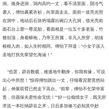
洞。矮身进洞，洞内高约一丈，看不清里面，阴冷气
袭人，傅怡裹紧衣衫，向里面走去。面前一道亮光照
在洞中，地动后石块坍塌露出碗口大孔洞，借光亮前
面石台上塑一尊泥胎，看面相是一位五十多老翁，竹
簪别顶，身着蟒袍，乃帝王所属，非凡人所穿，胡须
根根入肉，如人生时相同。傅怡下拜道：“小女子误入
圣地打扰先辈望乞海涵！”
“也罢，辟谷数载，难逃地牛翻身，你我有缘，可说
出心中所想！”惊得傅怡跳出一丈，仔细看泥塑竟然站
起，伸展双臂已然走下高台。“前辈，傅怡不乞荣华富
贵，但愿保夫君性命无忧！”“好一位痴情女子，既无所
求送一本吐纳辟谷之术，日后多加修习必知其中妙