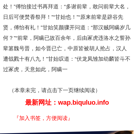
处！”傅怡接过书再拜道：“多谢前辈，敢问前辈大名，
日后可便焚香祭拜！”“甘始也！”“原来前辈是辟谷先
贤，傅怡有礼！”甘始笑颜骤开问道：“那汉贼阿瞒岁几
何？”“前辈，阿瞒已故百余年，后由冢虎违洛水之誓孙
辈篡魏号晋，如今晋已亡，中原皆被胡人抢占，汉人
遭戗戮十有八九！”甘始叹道：“伏龙凤雏加幼麟皆斗不
过冢虎，天意如此，阿瞒一
（本章未完，请点击下一页继续阅读）
最新网址：wap.biquluo.info
『加入书签，方便阅读』