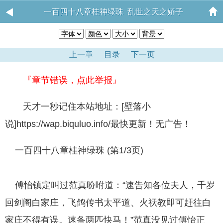
一百四十八章桂神绿珠 乱世之天之娇子
上一章
目录
下一页
『章节错误，点此举报』
天才一秒记住本站地址：[壁落小
说]https://wap.biquluo.info/最快更新！无广告！
一百四十八章桂神绿珠 (第1/3页)
傅怡镇定叫过范真吩咐道：“速告知各位夫人，千岁
回剑阁白家庄，飞鸽传书太平道、火祆教即可赶往白
家庄不得有误。速备两匹快马！”范真没见过傅怡正