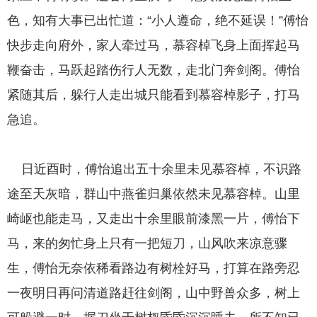
色，知有大事已出忙道：“小人遵命，绝不延误！”傅怡
快步走向府外，家人牵过马，慕容棹飞身上面挥起马
鞭奋击，马跃起踏伤行人无数，走北门奔剑阁。傅怡
紧随其后，躲行人走出城只能看到慕容棹影子，打马
急追。
日近酉时，傅怡追出五十余里未见慕容棹，不识路
途至天灰暗，群山中燕雀归巢依然未见慕容棹。山里
崎岖也能走马，又走出十余里眼前漆黑一片，傅怡下
马，来的匆忙身上只有一把短刀，山风吹来凉意骤
生，傅怡无奈依稀看路边有树栓好马，打算在路旁忍
一夜明日再问清道路赶往剑阁，山中野兽众多，树上