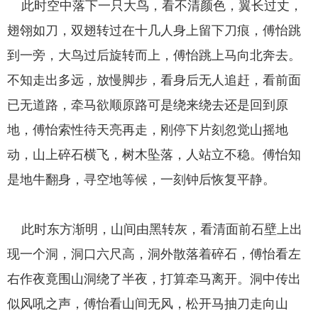
此时空中落下一只大鸟，看不清颜色，翼长过丈，
翅翎如刀，双翅转过在十几人身上留下刀痕，傅怡跳
到一旁，大鸟过后旋转而上，傅怡跳上马向北奔去。
不知走出多远，放慢脚步，看身后无人追赶，看前面
已无道路，牵马欲顺原路可是绕来绕去还是回到原
地，傅怡索性待天亮再走，刚停下片刻忽觉山摇地
动，山上碎石横飞，树木坠落，人站立不稳。傅怡知
是地牛翻身，寻空地等候，一刻钟后恢复平静。
此时东方渐明，山间由黑转灰，看清面前石壁上出
现一个洞，洞口六尺高，洞外散落着碎石，傅怡看左
右作夜竟围山洞绕了半夜，打算牵马离开。洞中传出
似风吼之声，傅怡看山间无风，松开马抽刀走向山