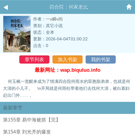
四合院：何家老幺
作者：
一v瞬v间
类别：其它小说
状态：全本
更新：2026-04-04T01:00:22
点击：0
章节列表
加入书架
我的书架
最新网址：wap.biquluo.info
何玉枫一觉醒来成为了情满四合院何雨水的双胞胎弟弟，也就是何
大清的小儿子。 \n开局就是何雨柱带着他们去找何大清，被白寡妇
赶出门外……，
最新章节
第155章 易中海被抓【完】
第154章 刘光齐的爆发