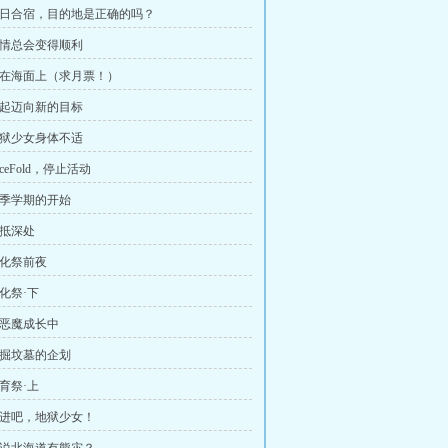
 夏日合宿，目的地是正确的吗？
 恋情总会变得顺利
 浮在海面上（求月票！）
 一起迈向新的目标
 地狱少女身体不适
iceFold，停止活动
 秋季学期的开始
直抵深处
文化祭前夜
文化祭·下
小恶魔成长中
 自掘坟墓的企划
体育祭·上
 前进吧，地狱少女！