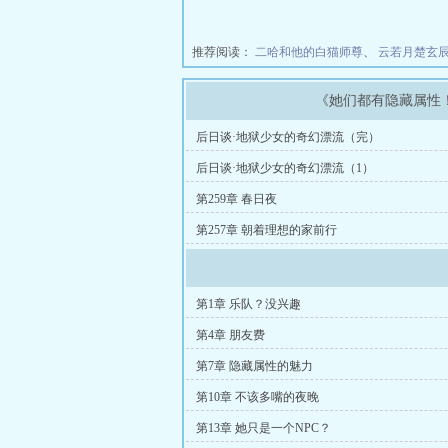
推荐阅读：
二哈和他的白猫师尊
、
云若月楚玄
《她们都有隐藏属性
后日谈·地狱少女的奇幻漂流（完）
后日谈·地狱少女的奇幻漂流（1）
第259章 春日夜
第257章 朝着理想的家前行
第1章 乐队？没兴趣
第4章 朋友费
第7章 隐藏属性的魅力
第10章 不该多嘴的夜晚
第13章 她只是一个NPC？