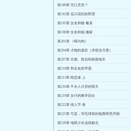
第189章 空口无凭？
第192章 花川花织的野望
第195章 女友和猫·餐具
第198章 女友和猫·搬家
第201章 《绳与肉》
第204章 才能的差距（求双倍月票）
第207章 京都、胜负和路面电车
第210章 和女友的早晨
第213章 暗恋者·上
第216章 不令人讨厌的雨天
第219章 女仆的教学回合
第222章 情人节·夜
第225章 可是，羽毛球部的氛围明亮开朗
第228章 地狱少女连续败北