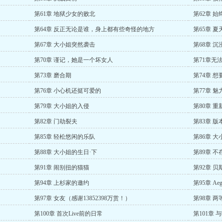
第61章 地狱少女的败北
第62章 
第64章 反正无论是谁，身上都有些奇怪的地方
第65章 
第67章 大小姐突然袭击
第68章 
第70章 谨记，她是一个坏女人
第71章无
第73章 磨合期
第74章 
第76章 小心机还挺可爱的
第77章 
第79章 大小姐的入侵
第80章 
第82章 门劫裂夫
第83章 
第85章 轻松悠闲的乐队
第86章 
第88章 大小姐的生日·下
第89章 
第91章 闹别扭的猫猫
第92章 
第94章 上杉家的邀约
第95章 Aeg
第97章 女友（感谢13852398万赏！）
第98章 
第100章 首次Live前的日常
第101章 