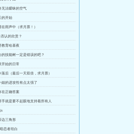
始终无法暧昧的空气
夏天的开始
沉浸在雨声中（求月票！）
法否认的欣赏？
想要教育哈基夜
魅力的技能树一定是错误的吧？
重新开始的日常
版本落后（最后一天双倍，求月票）
大小姐的进攻性有点太强了
不存在正确答案
贝斯手就是要不起眼地支持着所有人
is
两等边三角形
与暗恋者坦白