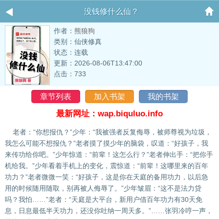
没钱修什么仙？
作者：
熊狼狗
类别：仙侠修真
状态：连载
更新：2026-08-06T13:47:00
点击：733
章节列表
加入书架
我的书架
最新网址：wap.biquluo.info
老者：“你想报仇？”少年：“我被强者反复侮辱，被师尊视为垃圾，
我怎么可能不想报仇？”老者摸了摸少年的脑袋，叹道：“好孩子，我
来传功给你吧。”少年惊道：“前辈！这怎么行？”老者伸出手：“把你手
机给我。”少年看着手机上的变化，震惊道：“前辈！这哪里来的百年
功力？”老者微微一笑：“好孩子，这是你在天庭的备用功力，以后急
用的时候随用随取，别再被人侮辱了。”少年皱眉：“这不是法力贷
吗？我怕……”老者：“天庭是大平台，新用户借百年功力有30天免
息，日息最低半天功力，还没你吐纳一周天多。”……张羽冷哼一声，