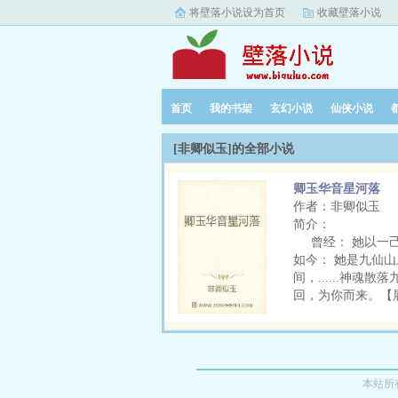
将壁落小说设为首页
收藏壁落小说
首页
我的书架
玄幻小说
仙侠小说
[非卿似玉]的全部小说
卿玉华音星河落
作者：非卿似玉
简介：
曾经： 她以一己
如今： 她是九仙
间，......神
回，为你而来。【
本站所