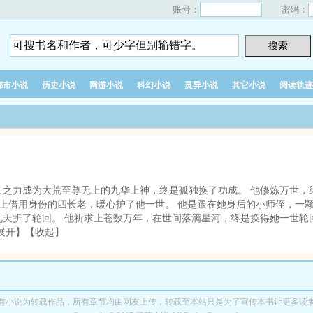
账号：
密码：
都市小说
历史小说
网游小说
科幻小说
灵异小说
其它小说
阅读轨迹
之力成为大荒至尊无上的九华上神，终是孤独换了功成。 他修炼万世，
山上借用身份的四长老，暖心护了他一世。 他是跟在她身后的小师侄，一颗
魂散落九天折了轮回。 他祈求上苍数万年，在世间落满星河，终是换得她一世轮
展开】【收起】
有小说为转载作品，所有章节均由网友上传，转载至本站只是为了宣传本书让更多读