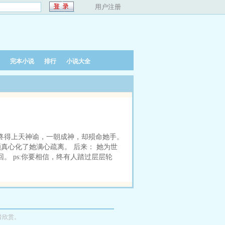
用户注册
完本小说
排行
小说大全
终得上天神谕，一朝成神，却殒命她手。
真心化了她满心疏离。 后来： 她为世
回。 ps:你要相信，终有人踏过层层轮
者欣赏。