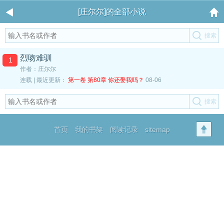
[庄尔尔]的全部小说
烈吻难驯
1
作者：庄尔尔
连载 | 最近更新：
第一卷 第80章 你还娶我吗？
08-06
首页
我的书架
阅读记录
sitemap