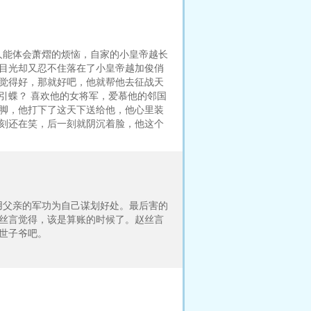
人能体会萧熠的烦恼，自家的小皇帝越长
，目光却又忍不住落在了小皇帝越加俊俏
然觉得好，那就好吧，他就帮他去征战天
引蝶？ 喜欢他的女将军，爱慕他的邻国
的脚，他打下了这天下送给他，他心里装
一刻还在笑，后一刻就阴沉着脸，他这个
用父亲的军功为自己谋划好处。最后害的
赵丝言觉得，该是算账的时候了。赵丝言
世子爷吧。