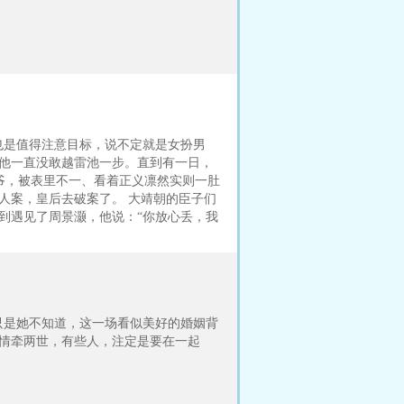
也是值得注意目标，说不定就是女扮男
，他一直没敢越雷池一步。直到有一日，
爷，被表里不一、看着正义凛然实则一肚
人案，皇后去破案了。 大靖朝的臣子们
到遇见了周景灏，他说：“你放心丢，我
只是她不知道，这一场看似美好的婚姻背
…情牵两世，有些人，注定是要在一起