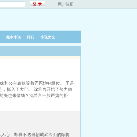
用户注册
完本小说
排行
小说大全
妹和公主表妹等着弄死她好继位。 于是
连，抓入了大牢。 沈希言开始了努力赚
连前夫也来借钱？沈希言一脸严肃的拒
算人心，却算不透当朝威武冷面的顾将