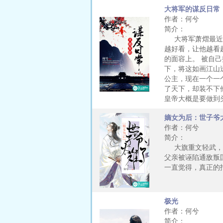
大将军的谋反日常
作者：何兮
简介：
大将军萧熠最近的
越好看，让他越看
的面容上。 被自
下，将这如画江山
公主，现在一个一
了天下，却装不下
皇帝大概是要做到
嫡女为后：世子爷
作者：何兮
简介：
大旗重文轻武，上
父亲被诬陷通敌叛
一直觉得，真正的
极光
作者：何兮
简介：