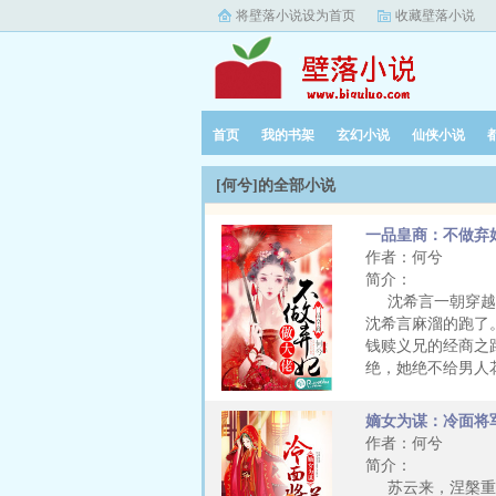
将壁落小说设为首页
收藏壁落小说
首页
我的书架
玄幻小说
仙侠小说
[何兮]的全部小说
一品皇商：不做弃
作者：何兮
简介：
沈希言一朝穿越有
沈希言麻溜的跑了
钱赎义兄的经商之
绝，她绝不给男人
嫡女为谋：冷面将
作者：何兮
简介：
苏云来，涅槃重生