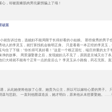
谋心，却被面瘫肌肉男坑蒙拐骗上了塌！
要破案
就告诉过他，选媳妇不能局限于长得好看的小姑娘。 那些俊秀的男子
秀动人的李灵玉，就打算找机会验明正身。 只是看着一本正经的李灵玉
玉勾住了下颌：“你长得可真好看！”这是一个根正苗红，端庄持重的太子
抹净的故事。 周景灏娶妻之后，发现媳妇儿不见了，原因是京城又出了杀
他们大靖就不能有个正常一点的皇后么？ 李灵玉从小路痴，药石无医。直
，从此她便将他放了心里。她贵为公主，所以可以嫁给心爱的男子。 
阴谋与悲剧。 一直到他图谋造反，她才明白，原来他从未想要娶她。…