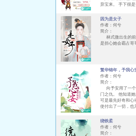
异宝来。 手下很
因为是女子
作者：何兮
简介：
林式微出生的前十
是担心她会霸占哥
繁华锦年，予我心
作者：何兮
简介：
向予安用了一个玉
门之仇。 他知道
可是最先好奇和心
使付出了一切，也
绕铁柔
作者：何兮
简介：