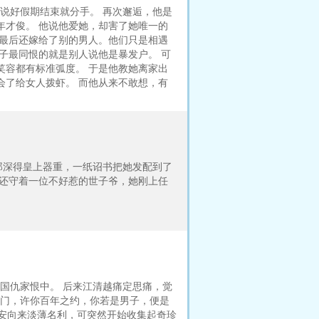
说好假期结束就分手。 再次邂逅，他是
年才俊。 他说他爱她，却害了她唯一的
，最后还嫁给了别的男人。他们只是相遇
子最同恨的就是别人说他是暴发户。 可
笑容都有标准弧度。 于是他教她离家出
会了给女人拨虾。 而他从来不敢想，有
郎深得皇上器重，一纸诏书把她发配到了
关还守着一位不好惹的世子爷，她刚上任
国仇家恨中。 后来江清越痛定思痛，觉
进门，许你百年之约，你若是男子，便是
睿安向来淡薄名利，可突然开始收集起奇珍