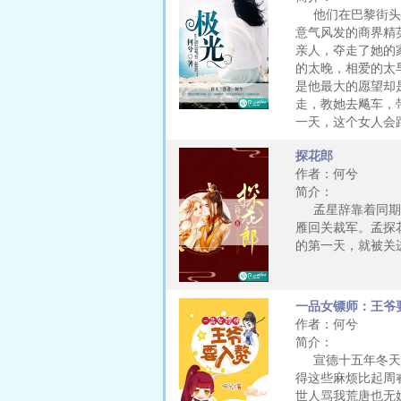
他们在巴黎街头相
意气风发的商界精
亲人，夺走了她的
的太晚，相爱的太
是他最大的愿望却
走，教她去飚车，
一天，这个女人会
探花郎
作者：何兮
简介：
孟星辞靠着同期考
雁回关裁军。孟探
的第一天，就被关
一品女镖师：王爷
作者：何兮
简介：
宣德十五年冬天，
得这些麻烦比起周
世人骂我荒唐也无