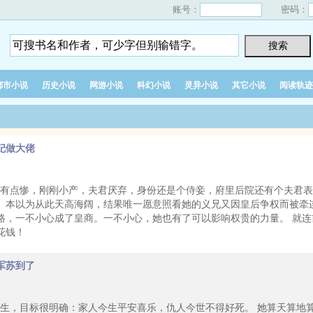
账号：
密码：
都市小说
历史小说
网游小说
科幻小说
灵异小说
其它小说
阅读轨迹
妃做大佬
点惨，刚刚小产，夫君厌弃，身份还是个侍妾，府里后院还有个夫君表
。本以为从此天高海阔，结果唯一愿意照看她的义兄又因皇后争权而被牵
路，一不小心成了皇商。一不小心，她也有了可以影响权贵的力量。 就
花钱！
军苏到了
，目标很明确：家人今生平安喜乐，仇人今世不得好死。 她算天算地