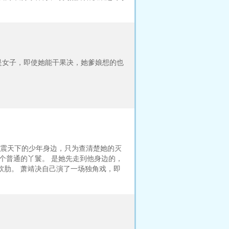
是女子，即使她能干果决，她爹娘想的也
震天下的少年身边，只为查清楚她的灭
个普通的丫鬟。 是她先走到他身边的，
软肋。 萧靖决自己演了一场独角戏，即