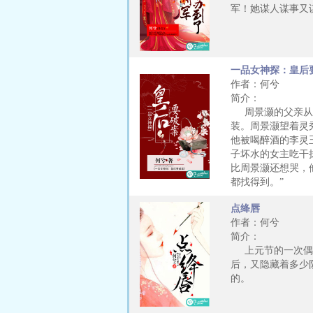
军！她谋人谋事又
一品女神探：皇后
作者：何兮
简介：
周景灏的父亲从小
装。周景灏望着灵
他被喝醉酒的李灵
子坏水的女主吃干
比周景灏还想哭，
都找得到。”
点绛唇
作者：何兮
简介：
上元节的一次偶遇
后，又隐藏着多少
的。