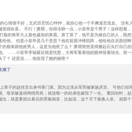
心情很不好，文武百官忧心忡忡，就担心他一个不爽逼宫造反。 没有
越觉得欢喜。 不行！萧熠，你得冷静一点，小皇帝是个男子！这样想着
己打脸的将军大人脸色越加的寒霜。算了算了，他不是为难自己的人，既
送给他。 但是小皇帝是几个意思？他在前面冲锋陷阵，他给他在后面招蜂
个的都来跟他抢男人，这是当他死了么？ 萧熠突然觉得搬起石头打自己
他。 ……小皇帝李锡最近很是忧愁，大将军看着他的眼神冒着绿光。前
头了？ 还是说……他发现了她的秘密？
太难了
辈子的赵丝言出身书香门第。因为父亲从军而被家族厌弃。 可他们却
国、母亲被逼得殉情而死；就连唯一的幼弟也被毁了一生。 重回幼时，
报仇，就是要抓出幕后的罪魁祸首，比如说，这个天下换换人坐。 就那个