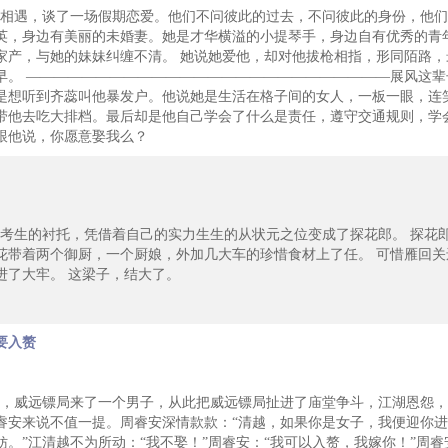
遇，谈了一场假期恋爱。他们不问彼此的过去，不问彼此的身份，他们
英，身边有美丽的未婚妻。她是才华横溢的小提琴手，身边自有优秀的青
家产，与她的妹妹纠缠不清。 她说她爱他，却对他拔枪相指，形同陌路
早。 ——————————————————————————展风这辈
是想听到齐蕊叫他暴发户。他说她是生活在格子间的女人，一板一眼，连
带他去吃大排档。最后却是他自己学会了什么是责任，遵守交通规则，学
跟他说，你愿意娶我么？
生的衬托，凭借着自己的实力生生的从状元之位变成了探花郎。 探花
花带着两个御厨，一个厨娘，外加几大车的珍惜食材上了任。 可惜雁回
进了大牢。 这梁子，结大了。
要入赘
威远镖局来了一个男子，从此把威远镖局扯进了庙堂争斗，江湖恩怨，
睿安来说不值一提。周睿安深情款款：“清越，如果你是女子，我便迎你
妨。”江清越不为所动：“我不娶！”周睿安：“我可以入赘，我嫁你！”周