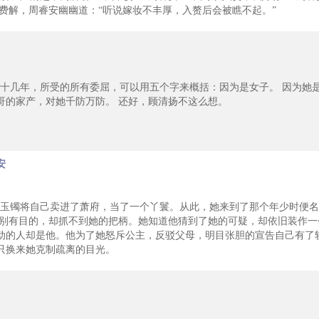
是费解，周睿安幽幽道：“听说嫁妆不丰厚，入赘后会被瞧不起。”
几年，所受的所有委屈，可以用五个字来概括：因为是女子。 因为她
哥的家产，对她千防万防。 还好，顾清扬不这么想。
安
镯将自己卖进了萧府，当了一个丫鬟。从此，她来到了那个年少时便名
她别有目的，却抓不到她的把柄。她知道他猜到了她的可疑，却依旧装作一
动的人却是他。他为了她怒斥公主，反驳父母，明目张胆的宣告自己有了
只换来她克制疏离的目光。