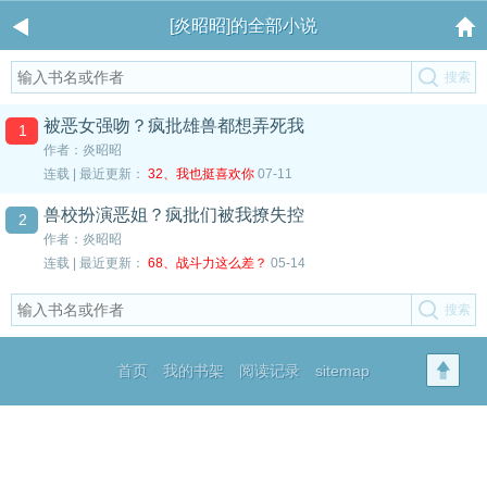
[炎昭昭]的全部小说
被恶女强吻？疯批雄兽都想弄死我
1
作者：炎昭昭
连载 | 最近更新：
32、我也挺喜欢你
07-11
兽校扮演恶姐？疯批们被我撩失控
2
作者：炎昭昭
连载 | 最近更新：
68、战斗力这么差？
05-14
首页
我的书架
阅读记录
sitemap