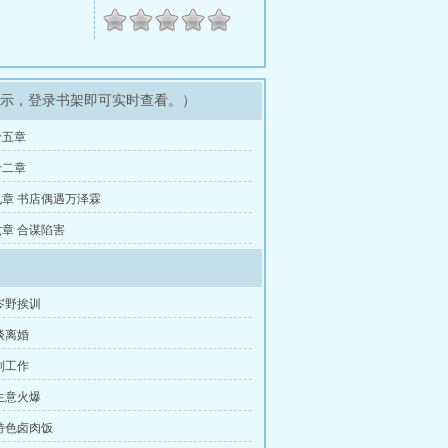
显示，登录书架即可实时查看。）
十五章
十二章
章 书店偶遇万泽霖
章 合谋陷害
岑野挨训
谈离婚
到工作
生意火爆
特色卤肉饭