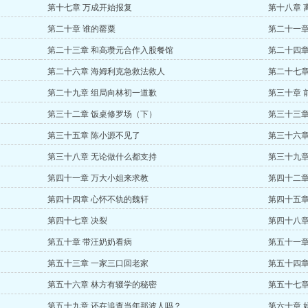
第十七章 万成开始报复
第十八章 
第二十章 谁的罂粟
第二十一章
第二十三章 和高瓒元合作入股餐馆
第二十四章
第二十六章 海姆利克急救法救人
第二十七章
第二十九章 组局向林初一道歉
第三十章 
第三十二章 饭桌修罗场（下）
第三十三章
第三十五章 陈小源不见了
第三十六章
第三十八章 无论做什么都支持
第三十九章
第四十一章 万大小姐来求教
第四十二章
第四十四章 心怀不轨的魏轩
第四十五章
第四十七章 决裂
第四十八章
第五十章 带汪奶奶看病
第五十一章
第五十三章 一家三口回老家
第五十四章
第五十六章 林方有辍学的秘密
第五十七章
第五十九章 还在追查当年那波人吗？
第六十章 