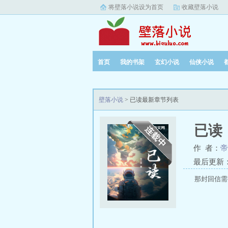
将壁落小说设为首页
收藏壁落小说
首页
我的书架
玄幻小说
仙侠小说
壁落小说
> 已读最新章节列表
已读
作 者：
帝
最后更新：20
那封回信需