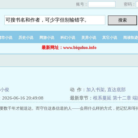
账号：
密码：
都市小说
历史小说
网游小说
科幻小说
灵异小说
其它小说
阅读轨迹
最新网址：www.biquluo.info
小俊
动 作：
加入书架
,
直达底部
26-06-16 20:49:08
最新章节：
根系蔓延 第十二章 端
要数千年才能送达。而守住这条信道的人——会用什么样的方式，把记忆和等