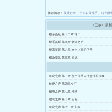
推荐阅读：
灵境行者
、
宇宙职业选手
、
转生眼
《已读》最
根系蔓延 第十二章 端口
根系蔓延 第九章 散场之后
根系蔓延 第六章 来自上面的信号
根系蔓延 第三章 界线
破晓之声 第一章 那个你从未注意过的夜晚
破晓之声 第四章交汇
破晓之声 第七章 潮汐
破晓之声 第十章 启程
破晓之声 第十三章 归程