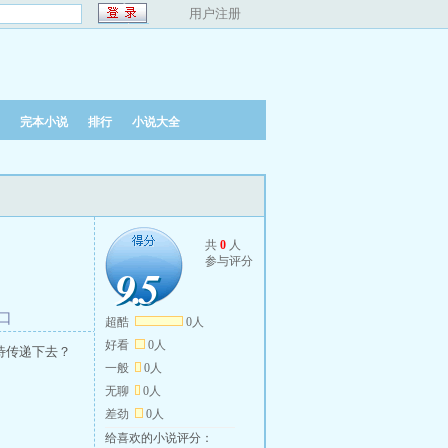
用户注册
完本小说
排行
小说大全
共
0
人
参与评分
9.5
9.5
口
超酷
0人
好看
0人
待传递下去？
一般
0人
无聊
0人
差劲
0人
给喜欢的小说评分：