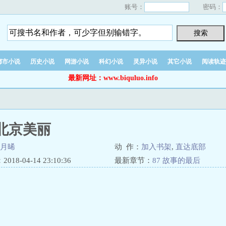
账号：
密码：
都市小说
历史小说
网游小说
科幻小说
灵异小说
其它小说
阅读轨迹
最新网址：www.biquluo.info
北京美丽
月晞
动 作：
加入书架
,
直达底部
18-04-14 23:10:36
最新章节：
87 故事的最后