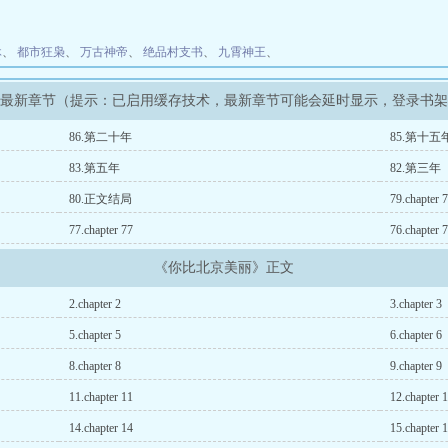
休
、
都市狂枭
、
万古神帝
、
绝品村支书
、
九霄神王
、
》最新章节（提示：已启用缓存技术，最新章节可能会延时显示，登录书
86.第二十年
85.第十五
83.第五年
82.第三年
80.正文结局
79.chapter 
77.chapter 77
76.chapter 
《你比北京美丽》正文
2.chapter 2
3.chapter 3
5.chapter 5
6.chapter 6
8.chapter 8
9.chapter 9
11.chapter 11
12.chapter 
14.chapter 14
15.chapter 