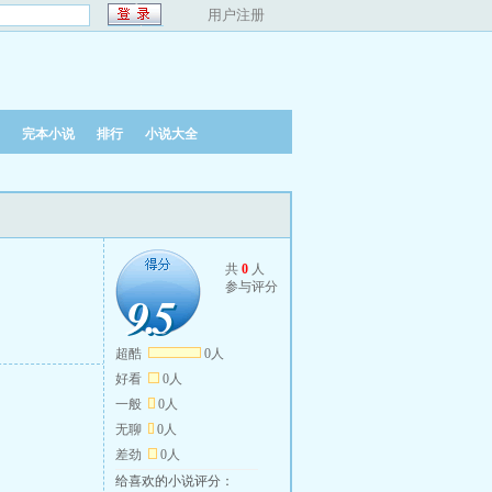
用户注册
完本小说
排行
小说大全
共
0
人
参与评分
9.5
9.5
超酷
0人
好看
0人
一般
0人
无聊
0人
差劲
0人
给喜欢的小说评分：